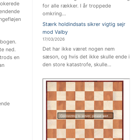
rokerede
for alle rækker. I år troppede
pændende
omkring…
ngefløjen
Stærk holdindsats sikrer vigtig sejr
mod Valby
17/03/2026
 bogen.
Det har ikke været nogen nem
te ned.
sæson, og hvis det ikke skulle ende i
 trods en
den store katastrofe, skulle…
an
ende