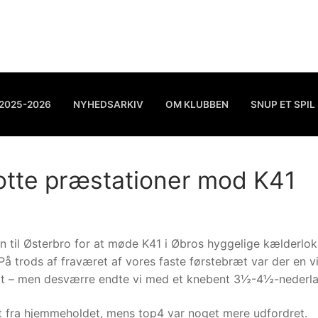
2025-2026
NYHEDSARKIV
OM KLUBBEN
SNUP ET SPIL
lotte præstationer mod K41
n til Østerbro for at møde K41 i Øbros hyggelige kælderlok
På trods af fraværet af vores faste førstebræt var der en v
tæt – men desværre endte vi med et knebent 3½-4½-nederla
nt fra hjemmeholdet, mens top4 var noget mere udfordret.