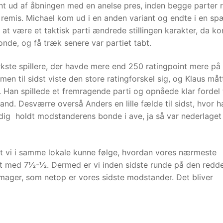
nt ud af åbningen med en anelse pres, inden begge parter 
remis. Michael kom ud i en anden variant og endte i en s
 at være et taktisk parti ændrede stillingen karakter, da ko
de, og få træk senere var partiet tabt.
rkste spillere, der havde mere end 250 ratingpoint mere på
 men til sidst viste den store ratingforskel sig, og Klaus måt
. Han spillede et fremragende parti og opnåede klar fordel
d. Desværre overså Anders en lille fælde til sidst, hvor h
idig holdt modstanderens bonde i ave, ja så var nederlaget
, at vi i samme lokale kunne følge, hvordan vores nærmeste
et med 7½-½. Dermed er vi inden sidste runde på den redd
mager, som netop er vores sidste modstander. Det bliver