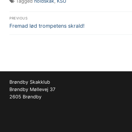
Tagged
holdskak
,
KSU
PREVIOUS
Fremad lød trompetens skrald!
Brøndby Skakklub
Brøndby Møllevej 37
2605 Brøndby