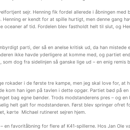
lfortjent sejr. Henning fik fordel allerede i åbningen med b
 Henning er kendt for at spille hurtigt, men denne gang h
oceaner af tid. Fordelen blev fastholdt helt til slut, og He
vnbyrdigt parti, der så en anelse kritisk ud, da han mistede
tanderen ikke havde yderligere at komme med, og partiet end
i, som dog fra sidelinjen så ganske lige ud – en enig remis 
ge rokader i de første tre kampe, men jeg skal love for, at 
nde kom han igen på tavlen i dette opgør. Partiet bød på en
fanget bag egne bønder. Trods modstanderens pres – og en
lig helt galt for modstanderen. Først blev springer ofret f
t, kørte Michael rutineret sejren hjem.
en favoritåbning for flere af K41-spillerne. Hos Jan Ole v