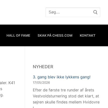
HALL OF FAME
SKAK PÅ CHESS.COM
KONTAKT
NYHEDER
3. gang blev ikke lykkens gang!
aler. K41
17/05/2026
is
Efter de første tre runder af årets
g.
Vestvoldsturnering stod det klart, at
sejren skulle findes mellem Hvidovre
I…