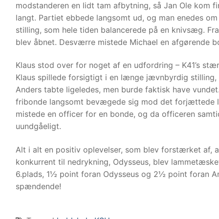
modstanderen en lidt tam afbytning, så Jan Ole kom fi
langt. Partiet ebbede langsomt ud, og man enedes om 
stilling, som hele tiden balancerede på en knivsæg. Fra
blev åbnet. Desværre mistede Michael en afgørende bon
Klaus stod over for noget af en udfordring – K41’s stæ
Klaus spillede forsigtigt i en længe jævnbyrdig stilling,
Anders tabte ligeledes, men burde faktisk have vundet
fribonde langsomt bevægede sig mod det forjættede lan
mistede en officer for en bonde, og da officeren samt
uundgåeligt.
Alt i alt en positiv oplevelser, som blev forstærket af
konkurrent til nedrykning, Odysseus, blev lammetæsk
6.plads, 1½ point foran Odysseus og 2½ point foran A
spændende!