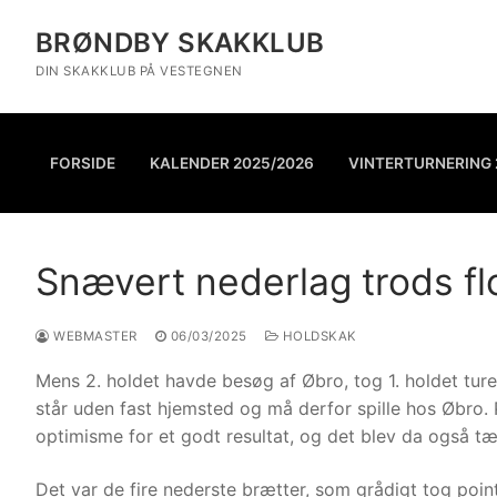
BRØNDBY SKAKKLUB
DIN SKAKKLUB PÅ VESTEGNEN
FORSIDE
KALENDER 2025/2026
VINTERTURNERING 
Snævert nederlag trods f
WEBMASTER
06/03/2025
HOLDSKAK
Mens 2. holdet havde besøg af Øbro, tog 1. holdet ture
står uden fast hjemsted og må derfor spille hos Øbro. 
optimisme for et godt resultat, og det blev da også 
Det var de fire nederste brætter, som grådigt tog poi