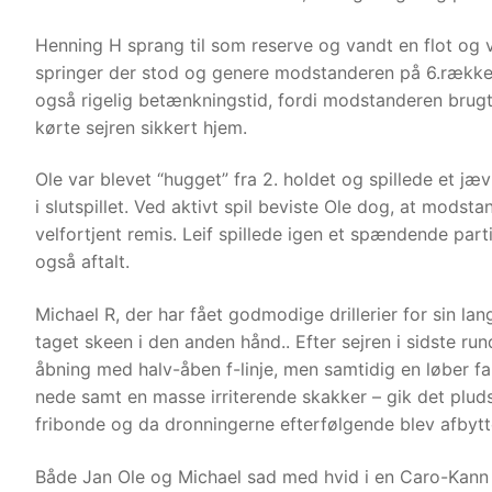
Henning H sprang til som reserve og vandt en flot og ve
springer der stod og genere modstanderen på 6.række.
også rigelig betænkningstid, fordi modstanderen brugte 
kørte sejren sikkert hjem.
Ole var blevet “hugget” fra 2. holdet og spillede et jæ
i slutspillet. Ved aktivt spil beviste Ole dog, at mods
velfortjent remis. Leif spillede igen et spændende part
også aftalt.
Michael R, der har fået godmodige drillerier for sin lan
taget skeen i den anden hånd.. Efter sejren i sidste ru
åbning med halv-åben f-linje, men samtidig en løber 
nede samt en masse irriterende skakker – gik det pludse
fribonde og da dronningerne efterfølgende blev afbytte
Både Jan Ole og Michael sad med hvid i en Caro-Kann – 