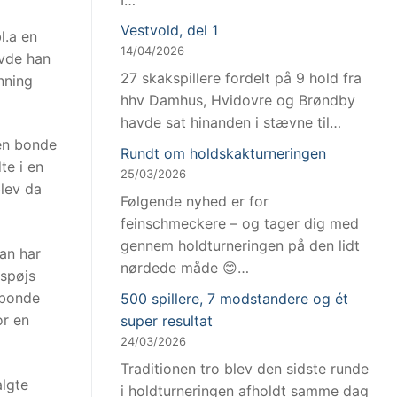
Vestvold, del 1
l.a en
14/04/2026
avde han
27 skakspillere fordelt på 9 hold fra
nning
hhv Damhus, Hvidovre og Brøndby
havde sat hinanden i stævne til…
 en bonde
Rundt om holdskakturneringen
te i en
25/03/2026
blev da
Følgende nyhed er for
feinschmeckere – og tager dig med
gennem holdturneringen på den lidt
han har
nørdede måde 😊…
 spøjs
 bonde
500 spillere, 7 modstandere og ét
or en
super resultat
24/03/2026
Traditionen tro blev den sidste runde
algte
i holdturneringen afholdt samme dag