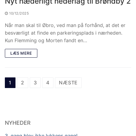
Nyt hæderligt nederlag til Brøndby 2
10/12/2025
Når man skal til Øbro, ved man på forhånd, at det er
besværligt at finde en parkeringsplads i nærheden.
Kun Flemming og Morten fandt en…
LÆS MERE
1
2
3
4
NÆSTE
NYHEDER
3. gang blev ikke lykkens gang!