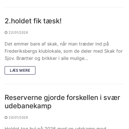
2.holdet fik tæsk!
22/01/2026
Det emmer bare af skak, når man træder ind på
Frederiksbergs klublokale, som de deler med Skak for
Sjov. Brætter og brikker i alle mulige…
LÆS MERE
Reserverne gjorde forskellen i svær
udebanekamp
20/01/2026
Holdet tog hul på 2026 med en udekamp mod