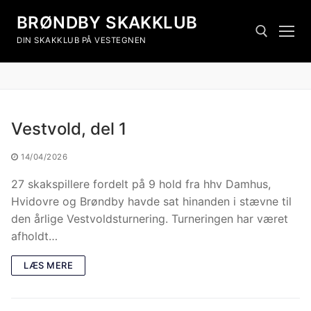
BRØNDBY SKAKKLUB
DIN SKAKKLUB PÅ VESTEGNEN
Vestvold, del 1
14/04/2026
27 skakspillere fordelt på 9 hold fra hhv Damhus,
Hvidovre og Brøndby havde sat hinanden i stævne til
den årlige Vestvoldsturnering. Turneringen har været
afholdt…
LÆS MERE