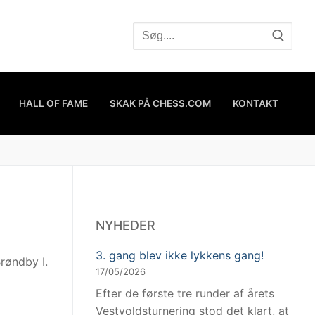
HALL OF FAME
SKAK PÅ CHESS.COM
KONTAKT
NYHEDER
3. gang blev ikke lykkens gang!
Brøndby I.
17/05/2026
Efter de første tre runder af årets
Vestvoldsturnering stod det klart, at