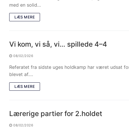
med en solid…
LÆS MERE
Vi kom, vi så, vi… spillede 4–4
08/02/2026
Referatet fra sidste uges holdkamp har været udsat for 
blevet af.…
LÆS MERE
Lærerige partier for 2.holdet
08/02/2026