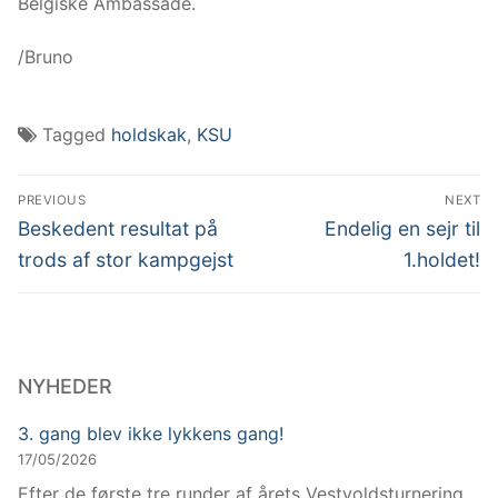
Belgiske Ambassade.
/Bruno
Tagged
holdskak
,
KSU
PREVIOUS
NEXT
Beskedent resultat på
Endelig en sejr til
trods af stor kampgejst
1.holdet!
NYHEDER
3. gang blev ikke lykkens gang!
17/05/2026
Efter de første tre runder af årets Vestvoldsturnering