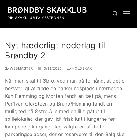
BRØNDBY SKAKKLUB
DIN SKAKKLUB PÅ VESTEGNEN
Nyt hæderligt nederlag til
Brøndby 2
WEBMASTER
10/12/2025
HOLDSKAK
Når man skal til Øbro, ved man på forhånd, at det er
besværligt at finde en parkeringsplads i nærheden.
Kun Flemming og Morten fandt en tæt på, mens
Per/Ivar, Ole/Steen og Bruno/Henning fandt en
mulighed på Østre Alle med en lille gåtur til
spillelokalet, der gav lidt frisk luft i lungerne før
kampene gik i gang. Jeg valgte en af de to
parkeringspladser, der er reserveret til den Belgiske