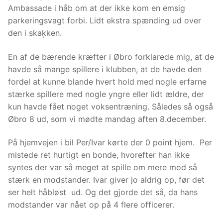
Ambassade i håb om at der ikke kom en emsig
parkeringsvagt forbi. Lidt ekstra spænding ud over
den i skaķken.
En af de bærende kræfter i Øbro forklarede mig, at de
havde så mange spillere i klubben, at de havde den
fordel at kunne blande hvert hold med nogle erfarne
stærke spillere med nogle yngre eller lidt ældre, der
kun havde fået noget voksentræning. Således så også
Øbro 8 ud, som vi mødte mandag aften 8.december.
På hjemvejen i bil Per/Ivar kørte der 0 point hjem. Per
mistede ret hurtigt en bonde, hvorefter han ikke
syntes der var så meget at spille om mere mod så
stærk en modstander. Ivar giver jo aldrig op, før det
ser helt håbløst ud. Og det gjorde det så, da hans
modstander var nået op på 4 flere officerer.