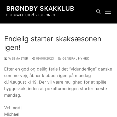
BRØNDBY SKAKKLUB
DIN SKAKKLUB PÅ VESTEGNEN
Endelig starter skaksæsonen
igen!
WEBMASTER
09/08/2023
GENERAL NYHED
Efter en god og dejlig ferie i det “vidunderlige” danske
sommervejr, åbner klubben igen på mandag
d.14.august kl 19. Der vil være mulighed for at spille
hyggeskak, inden at pokalturneringen starter næste
mandag.
Vel mødt
Michael