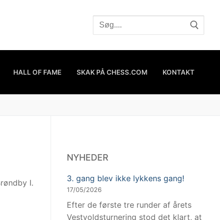
HALL OF FAME
SKAK PÅ CHESS.COM
KONTAKT
NYHEDER
3. gang blev ikke lykkens gang!
Brøndby I.
17/05/2026
Efter de første tre runder af årets
Vestvoldsturnering stod det klart, at