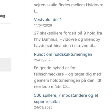
sejren skulle findes mellem Hvidovre
I…
venhed
Dag
Vestvold, del 1
inger
14/04/2026
gation
27 skakspillere fordelt på 9 hold fra
hhv Damhus, Hvidovre og Brøndby
havde sat hinanden i stævne til…
Rundt om holdskakturneringen
25/03/2026
Følgende nyhed er for
feinschmeckere – og tager dig med
gennem holdturneringen på den lidt
nørdede måde 😊…
500 spillere, 7 modstandere og ét
super resultat
24/03/2026