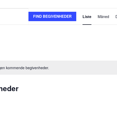
Begi
FIND BEGIVENHEDER
Liste
Måned
Visn
Navi
Vælg
dato.
ngen kommende begivenheder.
heder