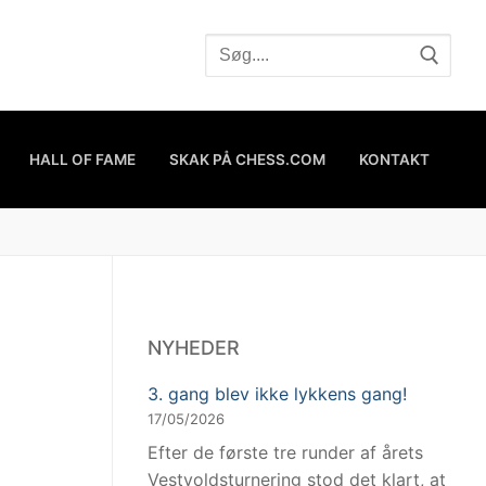
HALL OF FAME
SKAK PÅ CHESS.COM
KONTAKT
NYHEDER
3. gang blev ikke lykkens gang!
17/05/2026
Efter de første tre runder af årets
Vestvoldsturnering stod det klart, at