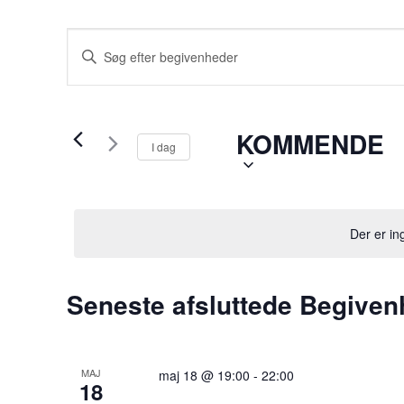
Begivenheder
Skriv
Søgning
nøgleord.
Søg
og
efter
KOMMENDE
Begivenheder
visninger
I dag
på
Navigation
nøgleord.
Der er i
Seneste afsluttede Begiven
MAJ
maj 18 @ 19:00
-
22:00
18