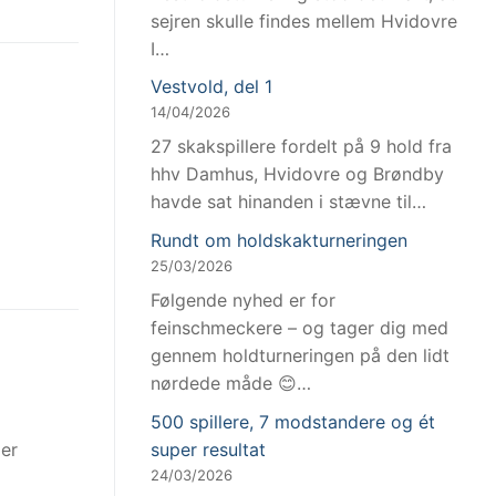
sejren skulle findes mellem Hvidovre
I…
Vestvold, del 1
14/04/2026
27 skakspillere fordelt på 9 hold fra
hhv Damhus, Hvidovre og Brøndby
havde sat hinanden i stævne til…
Rundt om holdskakturneringen
25/03/2026
Følgende nyhed er for
feinschmeckere – og tager dig med
gennem holdturneringen på den lidt
nørdede måde 😊…
500 spillere, 7 modstandere og ét
super resultat
ler
24/03/2026