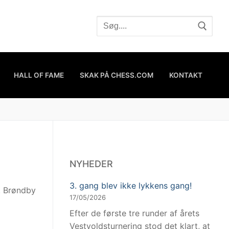
HALL OF FAME
SKAK PÅ CHESS.COM
KONTAKT
NYHEDER
3. gang blev ikke lykkens gang!
. Brøndby
17/05/2026
Efter de første tre runder af årets
Vestvoldsturnering stod det klart, at