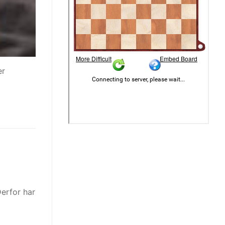
er
Derfor har