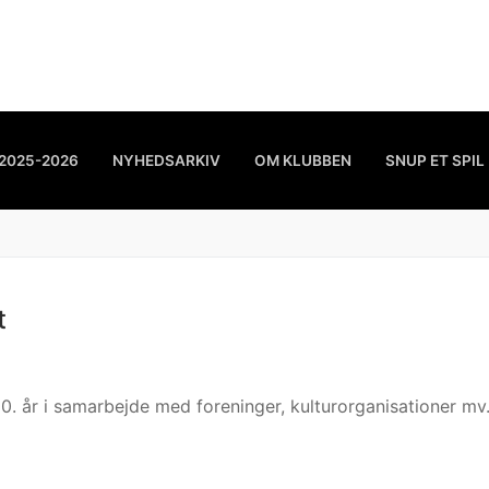
2025-2026
NYHEDSARKIV
OM KLUBBEN
SNUP ET SPIL
t
 år i samarbejde med foreninger, kulturorganisationer mv