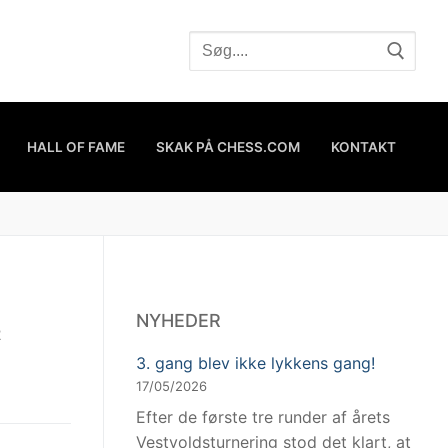
HALL OF FAME
SKAK PÅ CHESS.COM
KONTAKT
NYHEDER
2
3. gang blev ikke lykkens gang!
17/05/2026
Efter de første tre runder af årets
Vestvoldsturnering stod det klart, at