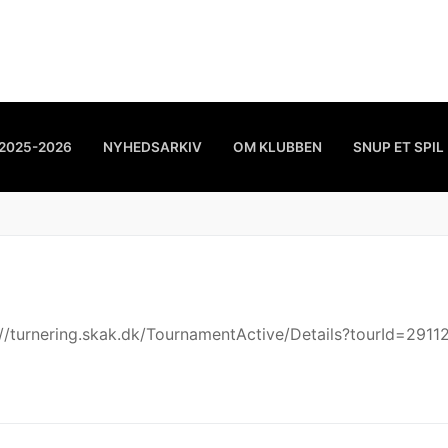
2025-2026
NYHEDSARKIV
OM KLUBBEN
SNUP ET SPIL
s://turnering.skak.dk/TournamentActive/Details?tourId=2911