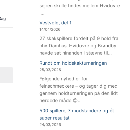
sejren skulle findes mellem Hvidovre
I…
venhed
Dag
Vestvold, del 1
inger
14/04/2026
gation
27 skakspillere fordelt på 9 hold fra
hhv Damhus, Hvidovre og Brøndby
havde sat hinanden i stævne til…
Rundt om holdskakturneringen
25/03/2026
Følgende nyhed er for
feinschmeckere – og tager dig med
gennem holdturneringen på den lidt
nørdede måde 😊…
500 spillere, 7 modstandere og ét
super resultat
24/03/2026