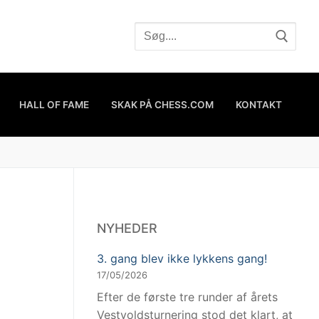
HALL OF FAME
SKAK PÅ CHESS.COM
KONTAKT
NYHEDER
3. gang blev ikke lykkens gang!
17/05/2026
Efter de første tre runder af årets
Vestvoldsturnering stod det klart, at