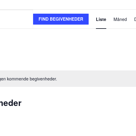
Begi
FIND BEGIVENHEDER
Liste
Måned
Visn
Navi
Vælg
dato.
ngen kommende begivenheder.
heder