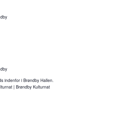
ndby
ndby
ds indenfor i Brøndby Hallen.
urnat | Brøndby Kulturnat