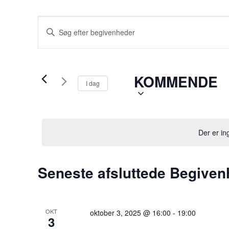
Begivenheder
Skriv
Søgning
nøgleord.
Søg
og
efter
KOMMENDE
Begivenheder
visninger
I dag
på
Navigation
nøgleord.
Der er i
Seneste afsluttede Begiven
OKT
oktober 3, 2025 @ 16:00
-
19:00
3