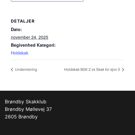
DETALJER
Dato:
november 24, 2025
Begivenhed Kategori:
Holdskak
Undervisning
Holdskak BSK 2 vs Skak for sjov 3
Brøndby Skakklub
Brøndby Møllevej 37
2605 Brøndby